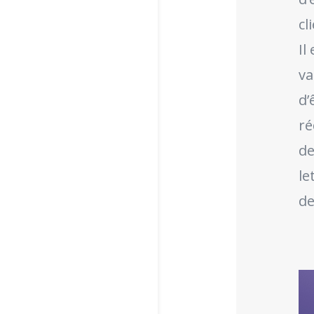
cl
Il
va
d’
ré
de
le
de