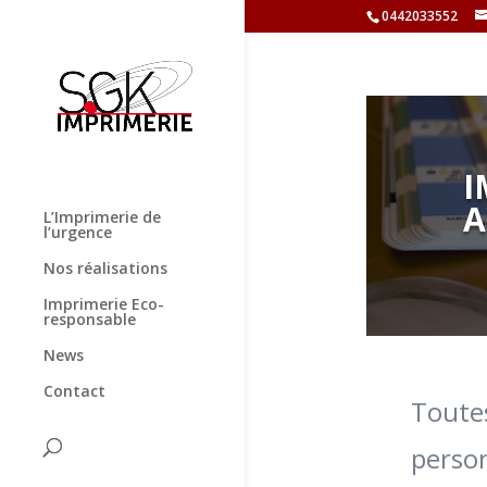
0442033552
I
A
L’Imprimerie de
l’urgence
Nos réalisations
Imprimerie Eco-
responsable
News
Contact
Toutes
person