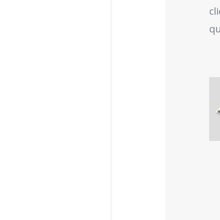
cl
qu