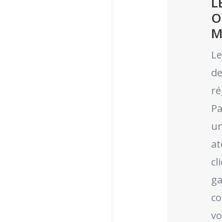
L
O
M
Le
de
ré
Pa
un
at
cl
ga
co
vo