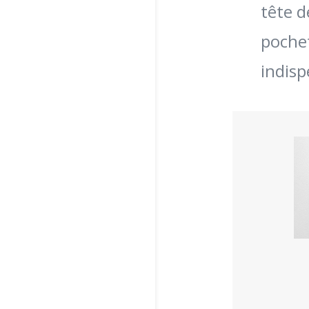
tête d
pochet
indisp