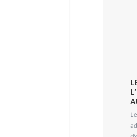
L
L
A
Le
ad
d’