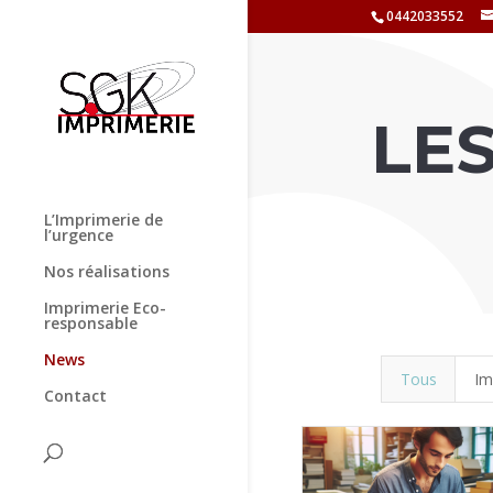
0442033552
LE
L’Imprimerie de
l’urgence
Nos réalisations
Imprimerie Eco-
responsable
News
Tous
Im
Contact