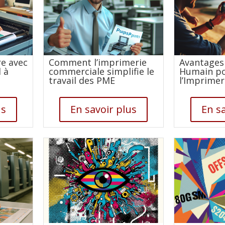
re avec
Comment l’imprimerie
Avantages
 à
commerciale simplifie le
Humain p
travail des PME
l’Imprimer
us
En savoir plus
En sa