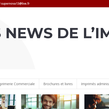
supernova13@live.fr
S NEWS DE L’
primerie Commerciale
Brochures et livres
Imprimés administ