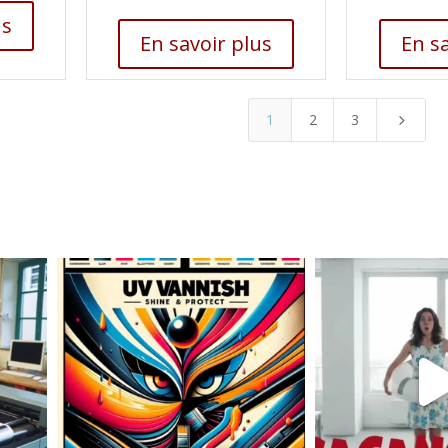
us
En savoir plus
En sa
1
2
3
5