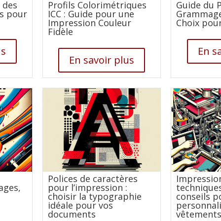
 des
Profils Colorimétriques
Guide du P
es pour
ICC : Guide pour une
Grammage,
Impression Couleur
Choix pour
Fidèle
us
En sa
En savoir plus
Polices de caractères
Impression
ages,
pour l’impression :
techniques
choisir la typographie
conseils p
idéale pour vos
personnali
documents
vêtement