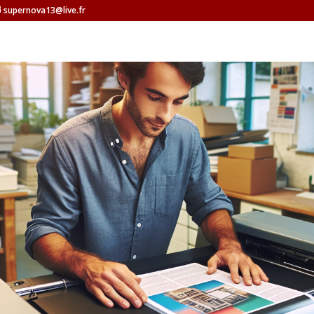
supernova13@live.fr