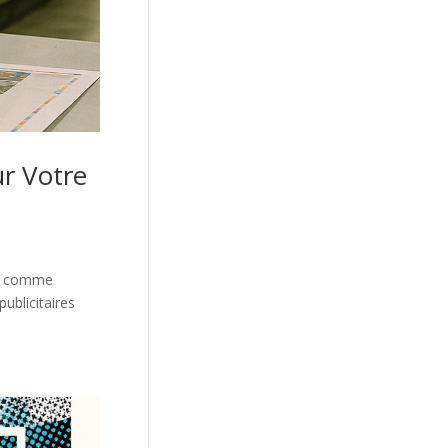
ur Votre
es comme
blicitaires